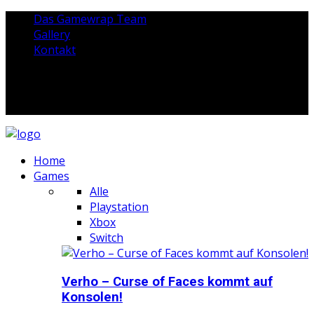
Das Gamewrap Team
Gallery
Kontakt
Home
Games
Alle
Playstation
Xbox
Switch
Verho – Curse of Faces kommt auf
Konsolen!