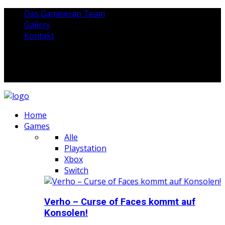
Das Gamewrap Team
Gallery
Kontakt
Home
Games
Alle
Playstation
Xbox
Switch
Verho – Curse of Faces kommt auf
Konsolen!