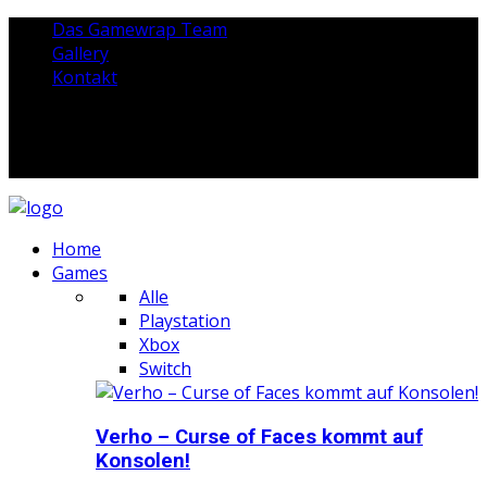
Das Gamewrap Team
Gallery
Kontakt
Home
Games
Alle
Playstation
Xbox
Switch
Verho – Curse of Faces kommt auf
Konsolen!