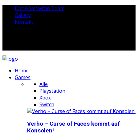
Das Gamewrap Team
Gallery
Kontakt
Home
Games
Alle
Playstation
Xbox
Switch
Verho – Curse of Faces kommt auf
Konsolen!