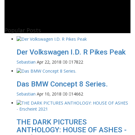
Popular Posts
Der Volkswagen I.D. R Pikes Peak
Sebastian
Apr 22, 2018
0
17822
Das BMW Concept 8 Series.
Sebastian
Apr 10, 2018
0
14662
THE DARK PICTURES
ANTHOLOGY: HOUSE OF ASHES -