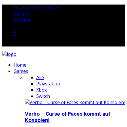
Das Gamewrap Team
Gallery
Kontakt
Home
Games
Alle
Playstation
Xbox
Switch
Verho – Curse of Faces kommt auf
Konsolen!