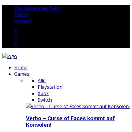
Das Gamewrap Team
Gallery
Kontakt
Home
Games
Alle
Playstation
Xbox
Switch
Verho – Curse of Faces kommt auf
Konsolen!